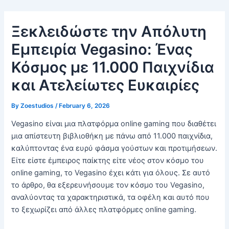
Skip
Post
to
navigation
Ξεκλειδώστε την Απόλυτη
content
Εμπειρία Vegasino: Ένας
Κόσμος με 11.000 Παιχνίδια
και Ατελείωτες Ευκαιρίες
By
Zoestudios
/
February 6, 2026
Vegasino είναι μια πλατφόρμα online gaming που διαθέτει
μια απίστευτη βιβλιοθήκη με πάνω από 11.000 παιχνίδια,
καλύπτοντας ένα ευρύ φάσμα γούστων και προτιμήσεων.
Είτε είστε έμπειρος παίκτης είτε νέος στον κόσμο του
online gaming, το Vegasino έχει κάτι για όλους. Σε αυτό
το άρθρο, θα εξερευνήσουμε τον κόσμο του Vegasino,
αναλύοντας τα χαρακτηριστικά, τα οφέλη και αυτό που
το ξεχωρίζει από άλλες πλατφόρμες online gaming.