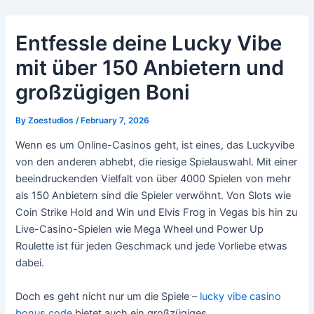
Skip
Post
to
navigation
Entfessle deine Lucky Vibe
content
mit über 150 Anbietern und
großzügigen Boni
By
Zoestudios
/
February 7, 2026
Wenn es um Online-Casinos geht, ist eines, das Luckyvibe
von den anderen abhebt, die riesige Spielauswahl. Mit einer
beeindruckenden Vielfalt von über 4000 Spielen von mehr
als 150 Anbietern sind die Spieler verwöhnt. Von Slots wie
Coin Strike Hold and Win und Elvis Frog in Vegas bis hin zu
Live-Casino-Spielen wie Mega Wheel und Power Up
Roulette ist für jeden Geschmack und jede Vorliebe etwas
dabei.
Doch es geht nicht nur um die Spiele –
lucky vibe casino
bonus code
bietet auch ein großzügiges