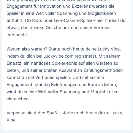
Engagement für Innovation und Exzellenz werden die
Spieler in eine Welt voller Spannung und Möglichkeiten
entführt. Ob Slots oder Live-Casino-Spiele – hier findest du
etwas, das deinem Geschmack und deiner Vorliebe
entspricht.
Warum also warten? Starte noch heute deine Lucky Vibe,
indem du dich bei Luckyvibe.com registrierst. Mit seinem
Einsatz, ein nahtloses Spielerlebnis auf allen Geräten zu
bieten, und seiner breiten Auswahl an Zahlungsmethoden
kannst du mit Vertrauen spielen. Und mit seinem
Engagement, ständig Belohnungen und Boni zu liefern,
wirst du in eine Welt voller Spannung und Möglichkeiten
eintauchen.
Verpasse nicht den Spaß – starte noch heute deine Lucky
Vibe!