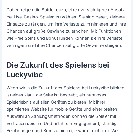
Daher neigen die Spieler dazu, einen vorsichtigeren Ansatz
bei Live-Casino-Spielen zu wählen. Sie sind bereit, kleinere
Einsätze zu tätigen, um ihre Verluste zu minimieren und ihre
Chancen auf große Gewinne zu erhöhen. Mit Funktionen
wie Free Spins und Bonusrunden können sie ihre Verluste
verringern und ihre Chancen auf große Gewinne steigern.
Die Zukunft des Spielens bei
Luckyvibe
Wenn wir in die Zukunft des Spielens bei Luckyvibe blicken,
ist eines klar – die Seite ist bestrebt, ein nahtloses
Spielerlebnis auf allen Geräten zu bieten. Mit ihrer
optimierten Website für mobile Geräte und einer breiten
Auswahl an Zahlungsmethoden können die Spieler mit
Vertrauen spielen. Und mit ihrem Engagement, ständig
Belohnungen und Boni zu bieten, erwartet dich eine Welt