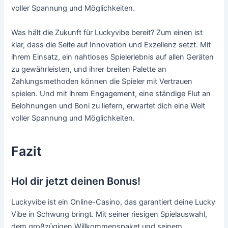
voller Spannung und Möglichkeiten.
Was hält die Zukunft für Luckyvibe bereit? Zum einen ist
klar, dass die Seite auf Innovation und Exzellenz setzt. Mit
ihrem Einsatz, ein nahtloses Spielerlebnis auf allen Geräten
zu gewährleisten, und ihrer breiten Palette an
Zahlungsmethoden können die Spieler mit Vertrauen
spielen. Und mit ihrem Engagement, eine ständige Flut an
Belohnungen und Boni zu liefern, erwartet dich eine Welt
voller Spannung und Möglichkeiten.
Fazit
Hol dir jetzt deinen Bonus!
Luckyvibe ist ein Online-Casino, das garantiert deine Lucky
Vibe in Schwung bringt. Mit seiner riesigen Spielauswahl,
dem großzügigen Willkommenspaket und seinem