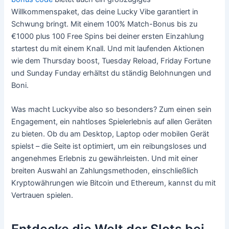
Willkommenspaket, das deine Lucky Vibe garantiert in
Schwung bringt. Mit einem 100% Match-Bonus bis zu
€1000 plus 100 Free Spins bei deiner ersten Einzahlung
startest du mit einem Knall. Und mit laufenden Aktionen
wie dem Thursday boost, Tuesday Reload, Friday Fortune
und Sunday Funday erhältst du ständig Belohnungen und
Boni.
Was macht Luckyvibe also so besonders? Zum einen sein
Engagement, ein nahtloses Spielerlebnis auf allen Geräten
zu bieten. Ob du am Desktop, Laptop oder mobilen Gerät
spielst – die Seite ist optimiert, um ein reibungsloses und
angenehmes Erlebnis zu gewährleisten. Und mit einer
breiten Auswahl an Zahlungsmethoden, einschließlich
Kryptowährungen wie Bitcoin und Ethereum, kannst du mit
Vertrauen spielen.
Entdecke die Welt der Slots bei