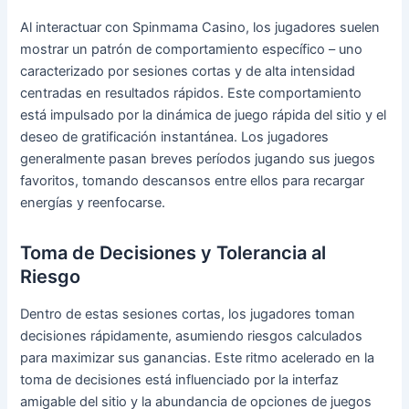
Al interactuar con Spinmama Casino, los jugadores suelen
mostrar un patrón de comportamiento específico – uno
caracterizado por sesiones cortas y de alta intensidad
centradas en resultados rápidos. Este comportamiento
está impulsado por la dinámica de juego rápida del sitio y el
deseo de gratificación instantánea. Los jugadores
generalmente pasan breves períodos jugando sus juegos
favoritos, tomando descansos entre ellos para recargar
energías y reenfocarse.
Toma de Decisiones y Tolerancia al
Riesgo
Dentro de estas sesiones cortas, los jugadores toman
decisiones rápidamente, asumiendo riesgos calculados
para maximizar sus ganancias. Este ritmo acelerado en la
toma de decisiones está influenciado por la interfaz
amigable del sitio y la abundancia de opciones de juegos