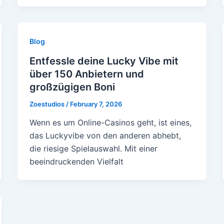
Blog
Entfessle deine Lucky Vibe mit
über 150 Anbietern und
großzügigen Boni
Zoestudios
/
February 7, 2026
Wenn es um Online-Casinos geht, ist eines,
das Luckyvibe von den anderen abhebt,
die riesige Spielauswahl. Mit einer
beeindruckenden Vielfalt