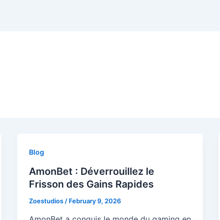
Blog
AmonBet : Déverrouillez le
Frisson des Gains Rapides
Zoestudios
/
February 9, 2026
AmonBet a conquis le monde du gaming en