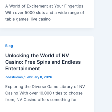
A World of Excitement at Your Fingertips
With over 5000 slots and a wide range of
table games, live casino
Blog
Unlocking the World of NV
Casino: Free Spins and Endless
Entertainment
Zoestudios
/
February 8, 2026
Exploring the Diverse Game Library of NV
Casino With over 10,000 titles to choose
from, NV Casino offers something for