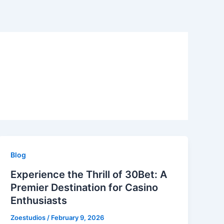
Blog
Experience the Thrill of 30Bet: A
Premier Destination for Casino
Enthusiasts
Zoestudios
/
February 9, 2026